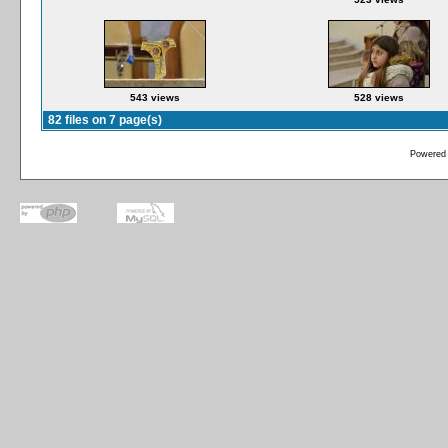
543 views
528 views
82 files on 7 page(s)
Powered