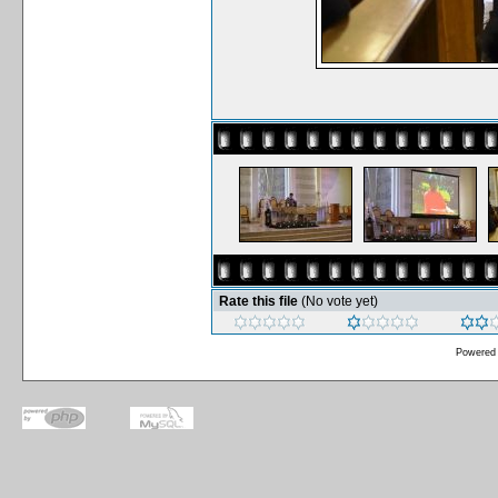
Rate this file
(No vote yet)
Powered