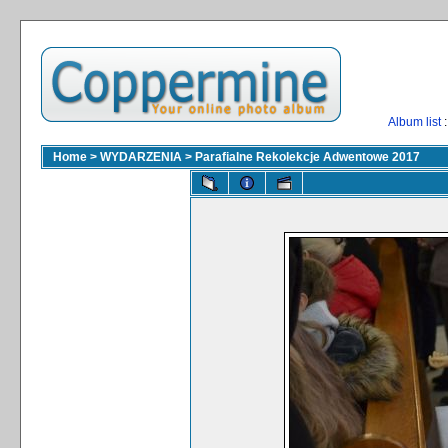
Album list
:
Home
>
WYDARZENIA
>
Parafialne Rekolekcje Adwentowe 2017